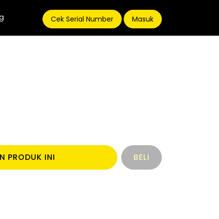
g
Cek Serial Number
Masuk
N PRODUK INI
BELI