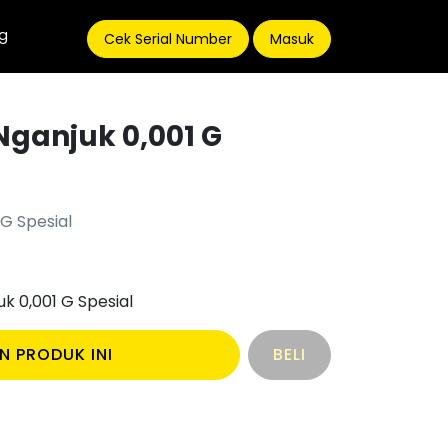
g
Cek Serial Number
Masuk
ganjuk 0,001 G
G Spesial
k 0,001 G Spesial
N PRODUK INI
BELI